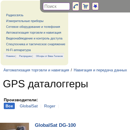
Радиосвязь
Измерительные приборы
Сетевое оборудование и телефония
Автоматизация торговли и навигация
Видеонаблюдение и контроль доступа
Спецтехника и тактическое снаряжение
Hi-Fi аппаратура
Новинки
|
Распродажа
|
Обзоры от Вива-Телеком
Автоматизация торговли и навигация
/
Навигация и передача данных
GPS даталоггеры
Производители:
Все
|
GlobalSat
|
Roger
|
GlobalSat DG-100