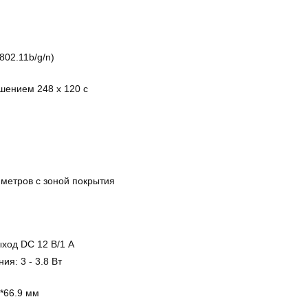
802.11b/g/n)
шением 248 x 120 с
 метров с зоной покрытия
ыход DC 12 В/1 А
ия: 3 - 3.8 Вт
*66.9 мм