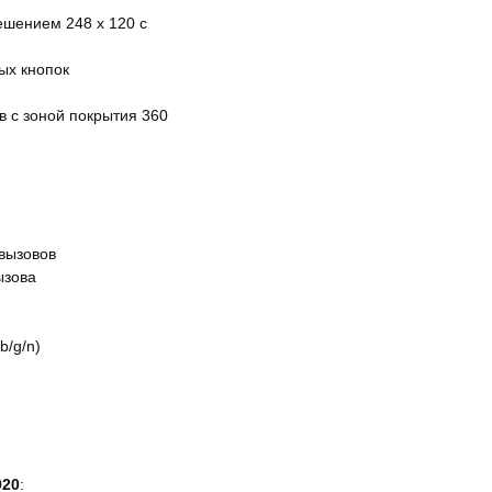
ешением 248 x 120 с
ых кнопок
в с зоной покрытия 360
вызовов
ызова
b/g/n)
920
: