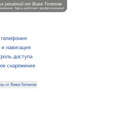
ых решений от Вива-Телеком
компании. Здесь работают профессионалы!
ы
 телефония
 и навигация
роль доступа
кое снаряжение
ры от Вива-Телеком