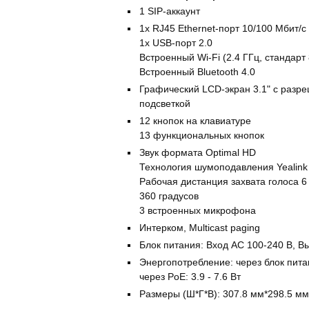
1 SIP-аккаунт
1х RJ45 Ethernet-порт 10/100 Мбит/с
1x USB-порт 2.0
Встроенный Wi-Fi (2.4 ГГц, стандарт 
Встроенный Bluetooth 4.0
Графический LCD-экран 3.1" с разре
подсветкой
12 кнопок на клавиатуре
13 функциональных кнопок
Звук формата Optimal HD
Технология шумоподавления Yealink
Рабочая дистанция захвата голоса 6
360 градусов
3 встроенных микрофона
Интерком, Multicast paging
Блок питания: Вход AC 100-240 В, В
Энергопотребление: через блок питан
через PoE: 3.9 - 7.6 Вт
Размеры (Ш*Г*В): 307.8 мм*298.5 мм