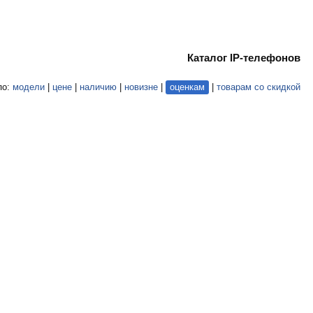
Каталог IP-телефонов
по:
модели
|
цене
|
наличию
|
новизне
|
оценкам
|
товарам со скидкой