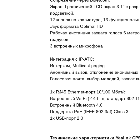
Сопряжение через Bluetooth.
Экран: Графический LCD-экран 3.1" с разр
подсветкой.
12 кнопок на клавиатуре, 13 функциональн
Звук формата Optimal HD
Рабочая дистанция захвата голоса 6 метро
градусов
3 встроенных микрофона
Интеграция с IP-АТС:
Интерком, Multicast paging
Анонимный вызов, отклонение анонимных 
Голосовая почта, выбор мелодий, захват в
1х RJ45 Ethernet-порт 10/100 Мбит/с
Встроенный Wi-Fi (2.4 ГГц, стандарт 802.11
Встроенный Bluetooth 4.0
Поддержка PoE (IEEE 802.3af) Class 3
1x USB-порт 2.0
Технические характеристики Yealink CP