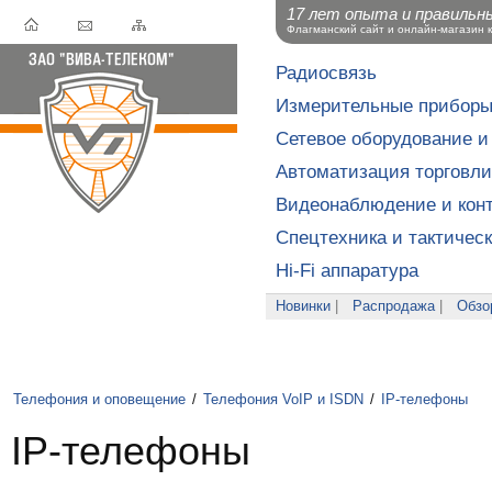
17 лет опыта и правильн
Флагманский сайт и онлайн-магазин 
Радиосвязь
Измерительные прибор
Сетевое оборудование и
Автоматизация торговли
Видеонаблюдение и конт
Спецтехника и тактичес
Hi-Fi аппаратура
Новинки
|
Распродажа
|
Обзо
Телефония и оповещение
/
Телефония VoIP и ISDN
/
IP-телефоны
IP-телефоны