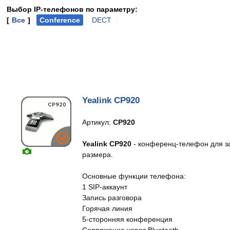
Выбор IP-телефонов по параметру:
[
Все
]
|
Conference
|
DECT
|
Yealink CP920
Артикул:
CP920
Yealink CP920
- конференц-телефон для за
размера.
Основные функции телефона:
1 SIP-аккаунт
Запись разговора
Горячая линия
5-сторонняя конференция