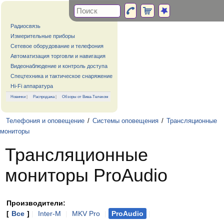
Радиосвязь
Измерительные приборы
Сетевое оборудование и телефония
Автоматизация торговли и навигация
Видеонаблюдение и контроль доступа
Спецтехника и тактическое снаряжение
Hi-Fi аппаратура
Новинки
|
Распродажа
|
Обзоры от Вива-Телеком
Телефония и оповещение
/
Системы оповещения
/
Трансляционные
мониторы
Трансляционные
мониторы ProAudio
Производители:
[
Все
]
|
Inter-M
|
MKV Pro
|
ProAudio
|