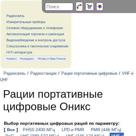
Радиосвязь
Измерительные приборы
Сетевое оборудование и телефония
Автоматизация торговли и навигация
Видеонаблюдение и контроль доступа
Спецтехника и тактическое снаряжение
Hi-Fi аппаратура
Новинки
|
Распродажа
|
Обзоры от Вива-Телеком
Радиосвязь
/
Радиостанции
/
Рации портативные цифровые
/
VHF и
UHF
Рации портативные
цифровые Оникс
Выбор портативных цифровых раций по параметру:
[
Все
]
|
FHSS 2400 МГц
|
LPD и PMR
|
PMR (446 МГц)
|