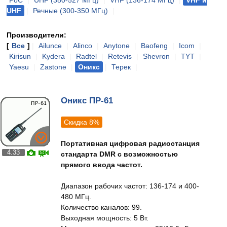
PoC
|
UHF (380-527 МГц)
|
VHF (136-174 МГц)
|
VHF и
UHF
|
Речные (300-350 МГц)
|
Производители:
[
Все
]
|
Ailunce
|
Alinco
|
Anytone
|
Baofeng
|
Icom
|
Kirisun
|
Kydera
|
Radtel
|
Retevis
|
Shevron
|
TYT
|
Yaesu
|
Zastone
|
Оникс
|
Терек
|
Оникс ПР-61
Скидка 8%
Портативная цифровая радиостанция
4.33
стандарта DMR с возможностью
прямого ввода частот.
Диапазон рабочих частот: 136-174 и 400-
480 МГц.
Количество каналов: 99.
Выходная мощность: 5 Вт.