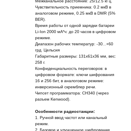
Межканальное расстояние: 25/12.5 кГц.
Чувствительность приемника: 0.2 мкВ в
аналоговом режиме, 0.25 мкВ в DMR (5%
BER).
Время работы от одной зарядки батареи
Li-Ion 2000 мА*ч: до 20 часов в цифровом
режиме.
Диапазон рабочих температур: -30...+60
грд. Цельсия
Габаритные размеры: 131x61x36 мм, вес:
258 г.
Конфиденциальность переговоров: в
цифровом формате: ключи шифрования
16 и 256 бит, в аналоговом режиме:
инверсионный скремблер речи.
Чипсет программатора: CH340 (через
разъем Kenwood).
Особенности радиостанции:
1. Ручной ввод частот или канальный
режим.
2. Базовое и улучшенное шифрование.