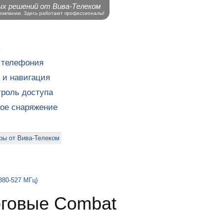
ых решений от Вива-Телеком
компании. Здесь работают профессионалы!
ы
 телефония
 и навигация
роль доступа
кое снаряжение
ры от Вива-Телеком
380-527 МГц)
оговые Combat