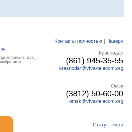
Контакты полностью
|
Наверх
ощь
Краснодар
гда актуальна. Всю
(861) 945-35-55
риобретайте
krasnodar@viva-telecom.org
Омск
(3812) 50-60-00
omsk@viva-telecom.org
Статус счета