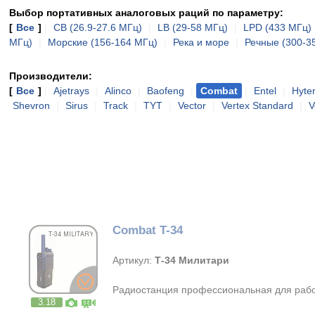
Выбор портативных аналоговых раций по параметру:
[
Все
]
|
CB (26.9-27.6 МГц)
|
LB (29-58 МГц)
|
LPD (433 МГц)
МГц)
|
Морские (156-164 МГц)
|
Река и море
|
Речные (300-3
Производители:
[
Все
]
|
Ajetrays
|
Alinco
|
Baofeng
|
Combat
|
Entel
|
Hyte
Shevron
|
Sirus
|
Track
|
TYT
|
Vector
|
Vertex Standard
|
V
Combat T-34
Артикул:
Т-34 Милитари
Радиостанция профессиональная для рабо
3.18