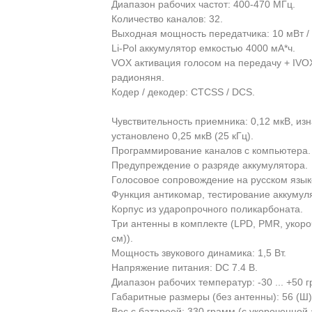
Диапазон рабочих частот: 400-470 МГц.
Количество каналов: 32.
Выходная мощность передатчика: 10 мВт / 0,5
Li-Pol аккумулятор емкостью 4000 мА*ч.
VOX активация голосом на передачу + IVOX
радионяня.
Кодер / декодер: CTCSS / DCS.
Чувствительность приемника: 0,12 мкВ, из
установлено 0,25 мкВ (25 кГц).
Программирование каналов с компьютера.
Предупреждение о разряде аккумулятора.
Голосовое сопровождение на русском языке
Функция антикомар, тестирование аккумул
Корпус из ударопрочного поликарбоната.
Три антенны в комплекте (LPD, PMR, укоро
см)).
Мощность звукового динамика: 1,5 Вт.
Напряжение питания: DC 7.4 В.
Диапазон рабочих температур: -30 ... +50 г
Габаритные размеры (без антенны): 56 (Ш) х
Вес с батареей: 330 грамм (с укороченной