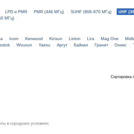
|
LPD и PMR
|
PMR (446 МГц)
|
SUHF (806-870 МГц)
|
UHF (3
50 МГц)
|
ra
|
Icom
|
Kenwood
|
Kirisun
|
Linton
|
Lira
|
Mag One
|
Midl
ostok
|
Wouxun
|
Yaesu
|
Аргут
|
Байкал
|
Гранит
|
Оникс
|
Сортировка 
ты в городских условиях