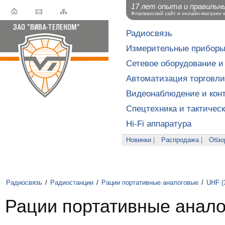
17 лет опыта и правильн
Флагманский сайт и онлайн-магазин 
Радиосвязь
Измерительные прибор
Сетевое оборудование и
Автоматизация торговли
Видеонаблюдение и конт
Спецтехника и тактичес
Hi-Fi аппаратура
Новинки
|
Распродажа
|
Обзо
Радиосвязь
/
Радиостанции
/
Рации портативные аналоговые
/
UHF (
Рации портативные анал