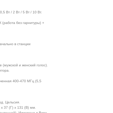
 Вт / 2 Вт / 5 Вт / 10 Вт.
 (работа без гарнитуры) +
начально в станции
 (мужской и женский голос).
ятора.
ченная 400-470 МГц (5,5
рд. Цельсия.
 37 (Г) х 131 (В) мм.
 антенной). Измерено в Вива-