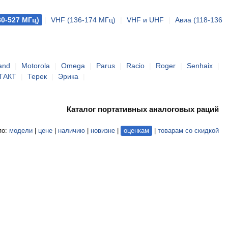
80-527 МГц)
|
VHF (136-174 МГц)
|
VHF и UHF
|
Авиа (118-136
and
|
Motorola
|
Omega
|
Parus
|
Racio
|
Roger
|
Senhaix
|
ТАКТ
|
Терек
|
Эрика
|
Каталог портативных аналоговых раций
по:
модели
|
цене
|
наличию
|
новизне
|
оценкам
|
товарам со скидкой