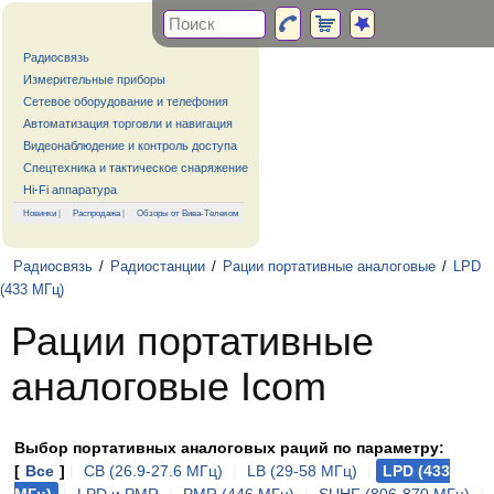
Радиосвязь
Измерительные приборы
Сетевое оборудование и телефония
Автоматизация торговли и навигация
Видеонаблюдение и контроль доступа
Спецтехника и тактическое снаряжение
Hi-Fi аппаратура
Новинки
|
Распродажа
|
Обзоры от Вива-Телеком
Радиосвязь
/
Радиостанции
/
Рации портативные аналоговые
/
LPD
(433 МГц)
Рации портативные
аналоговые Icom
Выбор портативных аналоговых раций по параметру:
[
Все
]
|
CB (26.9-27.6 МГц)
|
LB (29-58 МГц)
|
LPD (433