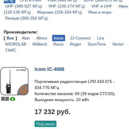
МГц)
|
LPD и PMR
|
PMR (446 МГц)
|
SUHF (806-870 МГц)
|
UHF (380-527 МГц)
|
VHF (136-174 МГц)
|
VHF и UHF
|
Авиа
(118-136 МГц)
|
Морские (156-164 МГц)
|
Река и море
|
Речные (300-350 МГц)
|
Производители:
[
Все
]
|
Alan
|
Alinco
|
Icom
|
JJ-Connect
|
Lira
|
MICROLAB
|
Midland
|
Racio
|
Roger
|
SoonTone
|
Vector
|
ТАИС
|
Icom IC-4088
Портативная радиостанция LPD 433.075 -
434.775 МГц.
Количество каналов: 69 (39 кодов CTCSS).
3
Выходная мощность: 10 мВт.
17 232 руб.
Под заказ