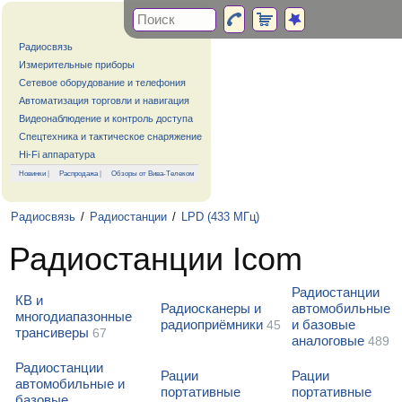
Радиосвязь
Измерительные приборы
Сетевое оборудование и телефония
Автоматизация торговли и навигация
Видеонаблюдение и контроль доступа
Спецтехника и тактическое снаряжение
Hi-Fi аппаратура
Новинки
|
Распродажа
|
Обзоры от Вива-Телеком
Радиосвязь
/
Радиостанции
/
LPD (433 МГц)
Радиостанции Icom
Радиостанции
КВ и
Радиосканеры и
автомобильные
многодиапазонные
радиоприёмники
и базовые
45
трансиверы
67
аналоговые
489
Радиостанции
Рации
Рации
автомобильные и
портативные
портативные
базовые