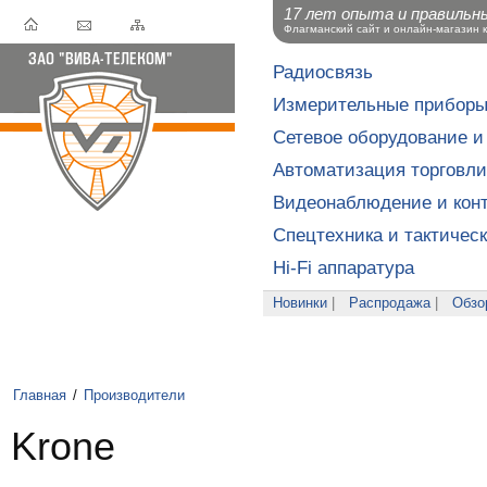
17 лет опыта и правильн
Флагманский сайт и онлайн-магазин 
Радиосвязь
Измерительные прибор
Сетевое оборудование и
Автоматизация торговли
Видеонаблюдение и конт
Спецтехника и тактичес
Hi-Fi аппаратура
Новинки
|
Распродажа
|
Обзо
Главная
/
Производители
Krone