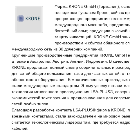
Фирма KRONE GmbH (Германия), основ
господином Густавом Кроне, сейчас п
процветающее предприятие телекомм
международного масштаба, предостав
богатейший опыт, продукцию высочайш
защиту инвестиций. KRONE GmbH зани
производством и сбытом обширного сп
международную сеть из 30 дочерних компаний.
Крупнейшие производственные предприятия KRONE GmbH н
а также в Австралии, Австрии, Англии, Индонезии. В качеств
KRONE предлагает полный спектр соединительных и распре
для сетей общего пользования, так и для частных сетей: от г
абонентского оборудования. В многочисленных прикладных
стали международным стандартом. Этому успеху в значител
технология мгновенного присоединения LSA-PLUS®, совершен
экономической точек зрения и предназначенная для совре
сетей любых типов.
Благодаря разработке контакта LSA-PLUS® фирма KRONE, п
врезными контактами, стала законодателем на мировом рынк
считается технологическим лидером там, где требуется над
кабелей.