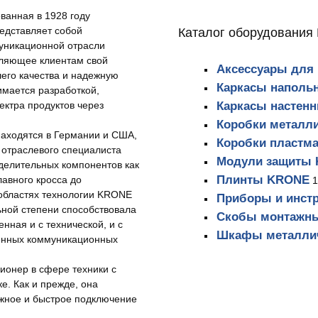
анная в 1928 году
Каталог оборудовани
редставляет собой
уникационной отрасли
ляющее клиентам свой
Аксессуары для
его качества и надежную
Каркасы наполь
мается разработкой,
Каркасы настен
ектра продуктов через
Коробки металл
аходятся в Германии и США,
Коробки пластм
е отраслевого специалиста
Модули защиты
делительных компонентов как
Плинты KRONE
лавного кросса до
1
 областях технологии KRONE
Приборы и инст
ьной степени способствовала
Скобы монтажн
ная и с технической, и с
Шкафы металли
менных коммуникационных
ионер в сфере техники с
е. Как и прежде, она
ежное и быстрое подключение