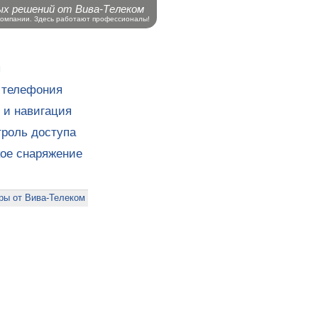
ых решений от Вива-Телеком
компании. Здесь работают профессионалы!
ы
 телефония
 и навигация
роль доступа
кое снаряжение
ры от Вива-Телеком