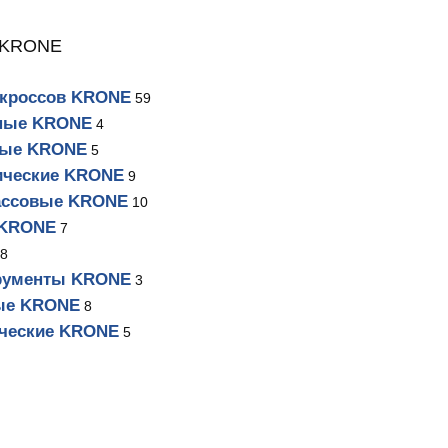
я KRONE
 кроссов KRONE
59
ные KRONE
4
ные KRONE
5
ические KRONE
9
ассовые KRONE
10
 KRONE
7
8
рументы KRONE
3
ые KRONE
8
ческие KRONE
5