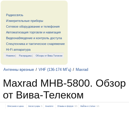
Радиосвязь
Измерительные приборы
Сетевое оборудование и телефония
Автоматизация торговли и навигация
Видеонаблюдение и контроль доступа
Спецтехника и тактическое снаряжение
Hi-Fi аппаратура
Новинки
|
Распродажа
|
Обзоры от Вива-Телеком
Антенны врезные
/
VHF (136-174 МГц)
/
Maxrad
Maxrad MHB-5800. Обзор
от Вива-Телеком
Описание и цена
Аксессуары
5
Аналоги
Отзывы и форум
0/1
Файлы и статьи
1/1