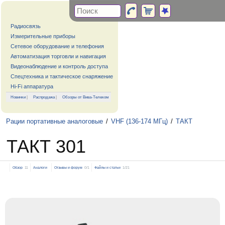
Радиосвязь
Измерительные приборы
Сетевое оборудование и телефония
Автоматизация торговли и навигация
Видеонаблюдение и контроль доступа
Спецтехника и тактическое снаряжение
Hi-Fi аппаратура
Новинки
|
Распродажа
|
Обзоры от Вива-Телеком
Рации портативные аналоговые
/
VHF (136-174 МГц)
/
ТАКТ
ТАКТ 301
Обзор
11
Аналоги
Отзывы и форум
0/1
Файлы и статьи
1/21