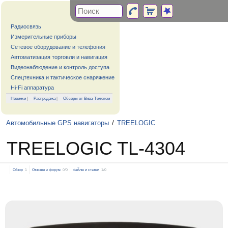
Радиосвязь
Измерительные приборы
Сетевое оборудование и телефония
Автоматизация торговли и навигация
Видеонаблюдение и контроль доступа
Спецтехника и тактическое снаряжение
Hi-Fi аппаратура
Новинки
|
Распродажа
|
Обзоры от Вива-Телеком
Автомобильные GPS навигаторы
/
TREELOGIC
TREELOGIC TL-4304
Обзор
1
Отзывы и форум
0/0
Файлы и статьи
1/0