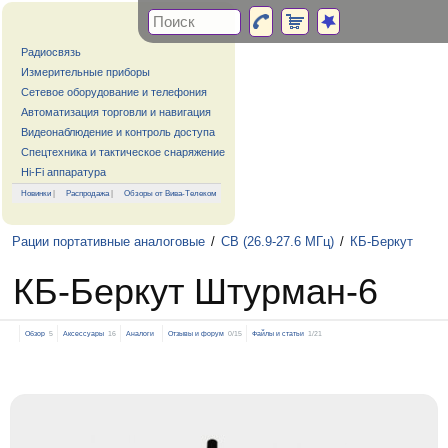
Радиосвязь
Измерительные приборы
Сетевое оборудование и телефония
Автоматизация торговли и навигация
Видеонаблюдение и контроль доступа
Спецтехника и тактическое снаряжение
Hi-Fi аппаратура
Новинки
|
Распродажа
|
Обзоры от Вива-Телеком
Рации портативные аналоговые
/
CB (26.9-27.6 МГц)
/
КБ-Беркут
КБ-Беркут Штурман-6
Обзор
5
Аксессуары
16
Аналоги
Отзывы и форум
0/15
Файлы и статьи
1/21