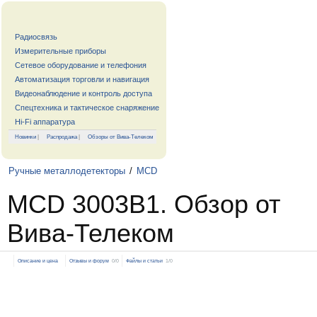
Радиосвязь
Измерительные приборы
Сетевое оборудование и телефония
Автоматизация торговли и навигация
Видеонаблюдение и контроль доступа
Спецтехника и тактическое снаряжение
Hi-Fi аппаратура
Новинки
|
Распродажа
|
Обзоры от Вива-Телеком
Ручные металлодетекторы
/
MCD
MCD 3003B1. Обзор от
Вива-Телеком
Описание и цена
Отзывы и форум
0/0
Файлы и статьи
1/0