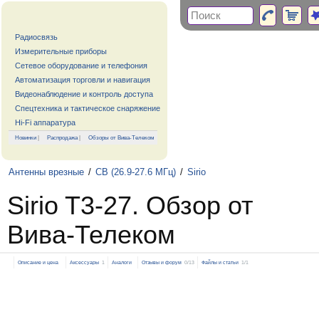
Радиосвязь
Измерительные приборы
Сетевое оборудование и телефония
Автоматизация торговли и навигация
Видеонаблюдение и контроль доступа
Спецтехника и тактическое снаряжение
Hi-Fi аппаратура
Новинки
|
Распродажа
|
Обзоры от Вива-Телеком
Антенны врезные
/
CB (26.9-27.6 МГц)
/
Sirio
Sirio T3-27. Обзор от
Вива-Телеком
Описание и цена
Аксессуары
1
Аналоги
Отзывы и форум
0/13
Файлы и статьи
1/1