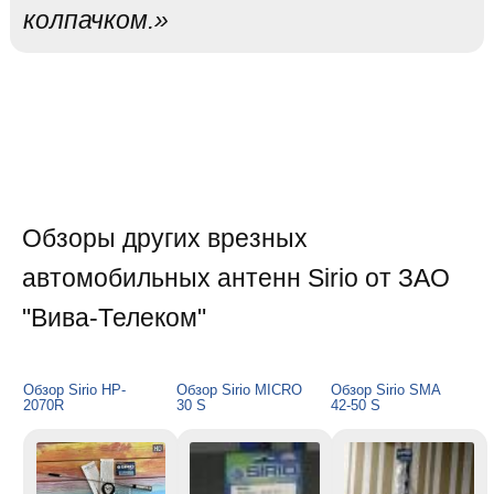
колпачком.»
Обзоры других врезных
автомобильных антенн Sirio от ЗАО
"Вива-Телеком"
Обзор Sirio HP-
Обзор Sirio MICRO
Обзор Sirio SMA
2070R
30 S
42-50 S