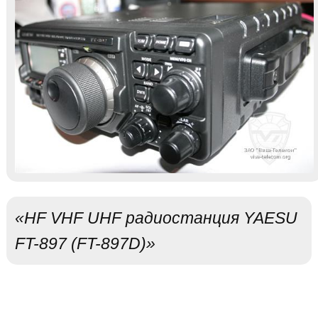
«HF VHF UHF радиостанция YAESU
FT-897 (FT-897D)»