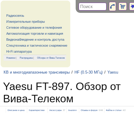
Радиосвязь
Измерительные приборы
Сетевое оборудование и телефония
Автоматизация торговли и навигация
Видеонаблюдение и контроль доступа
Спецтехника и тактическое снаряжение
Hi-Fi аппаратура
Новинки
|
Распродажа
|
Обзоры от Вива-Телеком
КВ и многодиапазонные трансиверы
/
HF (0.5-30 МГц)
/
Yaesu
Yaesu FT-897. Обзор от
Вива-Телеком
Описание и цена
Характеристики
Аксессуары
37
Аналоги
Отзывы и форум
0/48
Файлы и статьи
4/2