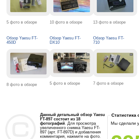
5 фото в обзоре
10 фото в обзоре
13 фото в обзоре
Обзор Yaesu FT-
Обзор Yaesu FT-
Обзор Yaesu FT-
450D
DX10
710
5 фото в обзоре
7 фото в обзоре
8 фото в обзоре
Данный детальный обзор Yaesu
Статистика 
FT-897 состоит из 18
Мы сделали 
фотографий
. Для просмотра
увеличенного снимка Yaesu FT-
897 (арт. FT-897D) и добавления
комментария, нажмите на фото.