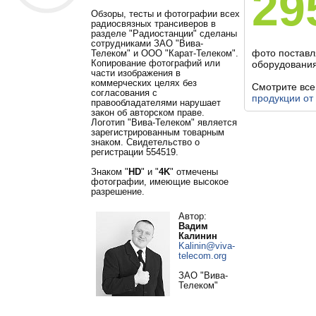
29
Обзоры, тесты и фотографии всех
радиосвязных трансиверов в
разделе "Радиостанции" сделаны
сотрудниками ЗАО "Вива-
фото постав
Телеком" и ООО "Карат-Телеком".
Копирование фотографий или
оборудования
части изображения в
коммерческих целях без
Смотрите вс
согласования с
продукции от
правообладателями нарушает
закон об авторском праве.
Логотип "Вива-Телеком" является
зарегистрированным товарным
знаком. Свидетельство о
регистрации 554519.
Знаком "
HD
" и "
4K
" отмечены
фотографии, имеющие высокое
разрешение.
Автор:
Вадим
Калинин
Kalinin@viva-
telecom.org
ЗАО "Вива-
Телеком"