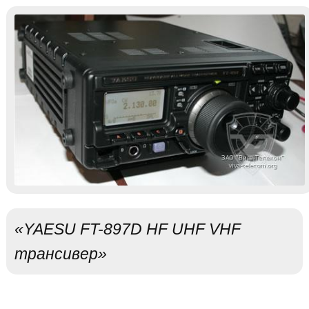
«YAESU FT-897D HF UHF VHF
трансивер»