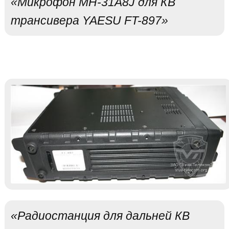
«Микрофон MH-31A8J для КВ
трансивера YAESU FT-897»
«Радиостанция для дальней КВ