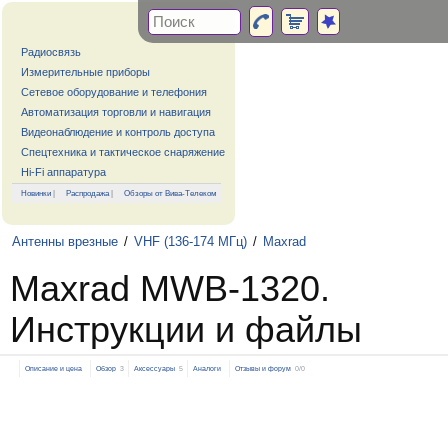
Радиосвязь
Измерительные приборы
Сетевое оборудование и телефония
Автоматизация торговли и навигация
Видеонаблюдение и контроль доступа
Спецтехника и тактическое снаряжение
Hi-Fi аппаратура
Новинки
|
Распродажа
|
Обзоры от Вива-Телеком
Антенны врезные
/
VHF (136-174 МГц)
/
Maxrad
Maxrad MWB-1320.
Инструкции и файлы
Описание и цена
Обзор
3
Аксессуары
5
Аналоги
Отзывы и форум
0/0