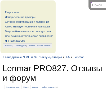
Радиосвязь
Измерительные приборы
Сетевое оборудование и телефония
Автоматизация торговли и навигация
Видеонаблюдение и контроль доступа
Спецтехника и тактическое снаряжение
Hi-Fi аппаратура
Новинки
|
Распродажа
|
Обзоры от Вива-Телеком
Стандартные NiMH и NiCd аккумуляторы
/
AA
/
Lenmar
Lenmar PRO827. Отзывы
и форум
Описание и цена
Обзор
2
Аналоги
Файлы и статьи
1/0