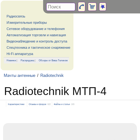
Радиосвязь
Измерительные приборы
Сетевое оборудование и телефония
Автоматизация торговли и навигация
Видеонаблюдение и контроль доступа
Спецтехника и тактическое снаряжение
Hi-Fi аппаратура
Новинки
|
Распродажа
|
Обзоры от Вива-Телеком
Мачты антенные
/
Radiotechnik
Radiotechnik МТП-4
Характеристики
Отзывы и форум
0/2
Файлы и статьи
2/0