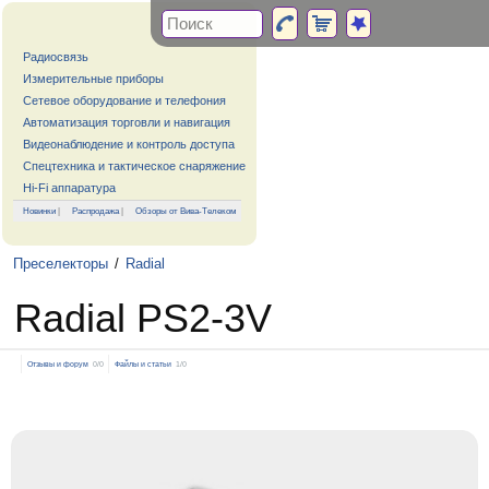
Радиосвязь
Измерительные приборы
Сетевое оборудование и телефония
Автоматизация торговли и навигация
Видеонаблюдение и контроль доступа
Спецтехника и тактическое снаряжение
Hi-Fi аппаратура
Новинки
|
Распродажа
|
Обзоры от Вива-Телеком
Преселекторы
/
Radial
Radial PS2-3V
Отзывы и форум
0/0
Файлы и статьи
1/0