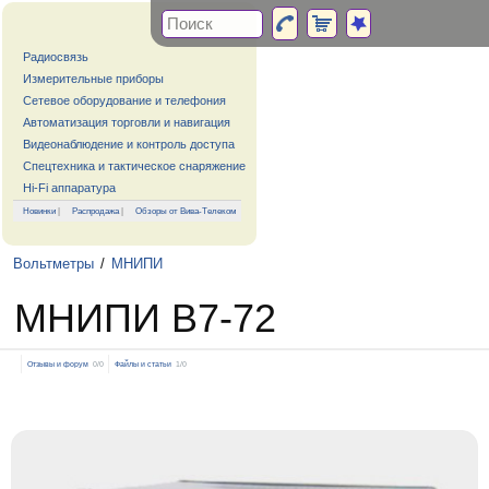
Радиосвязь
Измерительные приборы
Сетевое оборудование и телефония
Автоматизация торговли и навигация
Видеонаблюдение и контроль доступа
Спецтехника и тактическое снаряжение
Hi-Fi аппаратура
Новинки
|
Распродажа
|
Обзоры от Вива-Телеком
Вольтметры
/
МНИПИ
МНИПИ В7-72
Отзывы и форум
0/0
Файлы и статьи
1/0