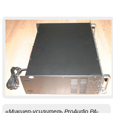
«Микшер-усилитель ProAudio PA-