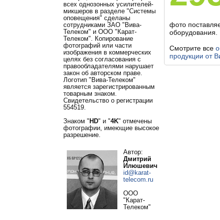
всех однозонных усилителей-
микшеров в разделе "Системы
оповещения" сделаны
фото поставля
сотрудниками ЗАО "Вива-
Телеком" и ООО "Карат-
оборудования.
Телеком". Копирование
фотографий или части
Смотрите все
о
изображения в коммерческих
продукции от В
целях без согласования с
правообладателями нарушает
закон об авторском праве.
Логотип "Вива-Телеком"
является зарегистрированным
товарным знаком.
Свидетельство о регистрации
554519.
Знаком "
HD
" и "
4K
" отмечены
фотографии, имеющие высокое
разрешение.
Автор:
Дмитрий
Илюшевич
id@karat-
telecom.ru
ООО
"Карат-
Телеком"