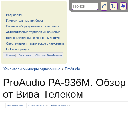
Радиосвязь
Измерительные приборы
Сетевое оборудование и телефония
Автоматизация торговли и навигация
Видеонаблюдение и контроль доступа
Спецтехника и тактическое снаряжение
Hi-Fi аппаратура
Новинки
|
Распродажа
|
Обзоры от Вива-Телеком
Усилители-микшеры однозонные
/
ProAudio
ProAudio PA-936M. Обзор
от Вива-Телеком
Описание и цена
Отзывы и форум
0/0
Файлы и статьи
1/0