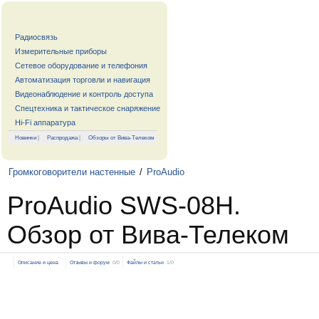
Радиосвязь
Измерительные приборы
Сетевое оборудование и телефония
Автоматизация торговли и навигация
Видеонаблюдение и контроль доступа
Спецтехника и тактическое снаряжение
Hi-Fi аппаратура
Новинки
|
Распродажа
|
Обзоры от Вива-Телеком
Громкоговорители настенные
/
ProAudio
ProAudio SWS-08H.
Обзор от Вива-Телеком
Описание и цена
Отзывы и форум
0/0
Файлы и статьи
1/0