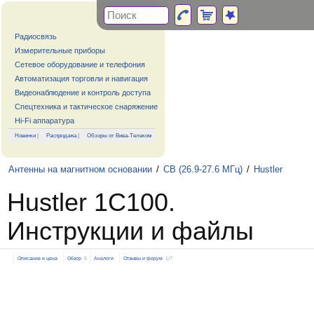
Радиосвязь
Измерительные приборы
Сетевое оборудование и телефония
Автоматизация торговли и навигация
Видеонаблюдение и контроль доступа
Спецтехника и тактическое снаряжение
Hi-Fi аппаратура
Новинки
|
Распродажа
|
Обзоры от Вива-Телеком
Антенны на магнитном основании
/
CB (26.9-27.6 МГц)
/
Hustler
Hustler 1C100.
Инструкции и файлы
Описание и цена
Обзор
5
Аналоги
Отзывы и форум
1/7