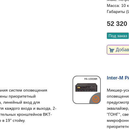
Масса: 10 к
Габариты (
52 320
Под заказ
Добави
Inter-M 
ания систем оповещения
Микшер-уси
рены приоритетный
оповещения
, линейный вход для
предусмотр
я каждого входа и выхода, 2-
эквалайзер
тельных кронштейнов BKT-
"ГОНГ", св
в 19" стойку.
микрофонны
приоритетн