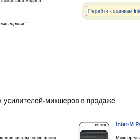
оптимальной модели
Перейти к оценкам In
зыв первым!
х усилителей-микшеров в продаже
Inter-M 
роения систем оповещения
Микшер-уси