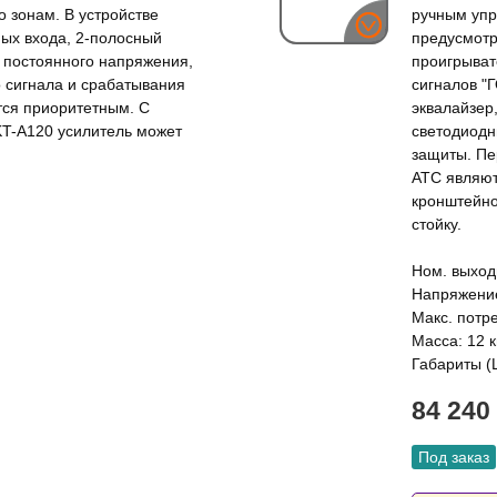
 зонам. В устройстве
ручным упр
ых входа, 2-полосный
предусмотр
т постоянного напряжения,
проигрыват
 сигнала и срабатывания
сигналов "
ся приоритетным. С
эквалайзер
T-A120 усилитель может
светодиодн
защиты. Пе
АТС являю
кронштейно
стойку.
Ном. выход
Напряжение
Макс. потр
Масса: 12 к
Габариты (
84 240
Под заказ