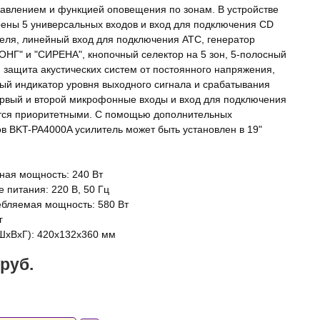
авлением и функцией оповещения по зонам. В устройстве
ены 5 универсальных входов и вход для подключения CD
еля, линейный вход для подключения АТС, генератор
ГОНГ" и "СИРЕНА", кнопочный селектор на 5 зон, 5-полосный
, защита акустических систем от постоянного напряжения,
ый индикатор уровня выходного сигнала и срабатывания
рвый и второй микрофонные входы и вход для подключения
тся приоритетными. С помощью дополнительных
в BKT-PA4000A усилитель может быть установлен в 19"
ная мощность: 240 Вт
 питания: 220 В, 50 Гц
ебляемая мощность: 580 Вт
г
ШxВxГ): 420x132x360 мм
 руб.