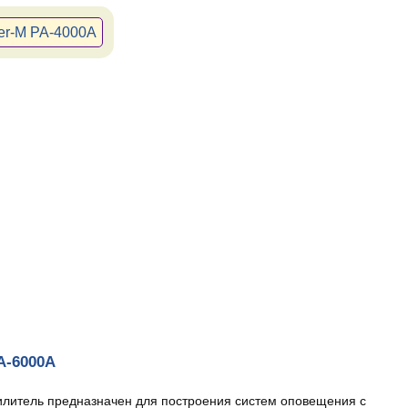
ter-M PA-4000A
PA-6000A
литель предназначен для построения систем оповещения с