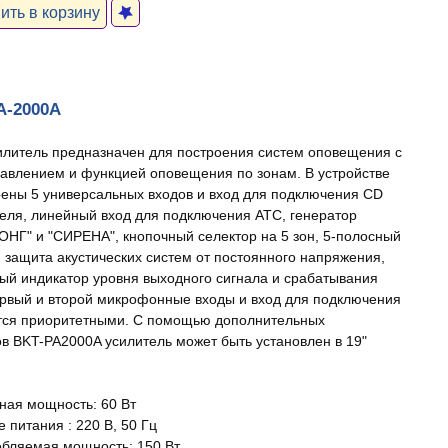
ть в корзину
PA-2000A
литель предназначен для построения систем оповещения с
авлением и функцией оповещения по зонам. В устройстве
ены 5 универсальных входов и вход для подключения CD
еля, линейный вход для подключения АТС, генератор
ГОНГ" и "СИРЕНА", кнопочный селектор на 5 зон, 5-полосный
, защита акустических систем от постоянного напряжения,
ый индикатор уровня выходного сигнала и срабатывания
рвый и второй микрофонные входы и вход для подключения
тся приоритетными. С помощью дополнительных
в BKT-PA2000A усилитель может быть установлен в 19"
ная мощность: 60 Вт
 питания : 220 В, 50 Гц
ебляемая мощность: 150 Вт