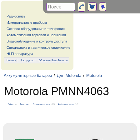
Радиосвязь
Измерительные приборы
Сетевое оборудование и телефония
Автоматизация торговли и навигация
Видеонаблюдение и контроль доступа
Спецтехника и тактическое снаряжение
Hi-Fi аппаратура
Новинки
|
Распродажа
|
Обзоры от Вива-Телеком
Аккумуляторные батареи
/
Для Motorola
/
Motorola
Motorola PMNN4063
Обзор
4
Аналоги
Отзывы и форум
0/3
Файлы и статьи
1/1