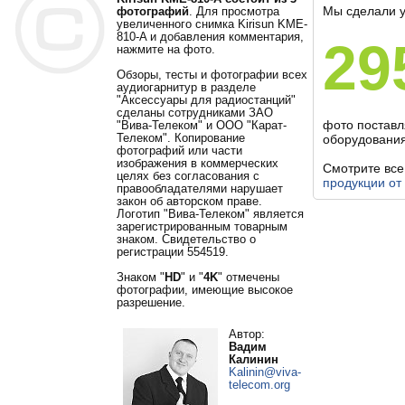
Мы сделали 
фотографий
. Для просмотра
увеличенного снимка Kirisun KME-
810-A и добавления комментария,
29
нажмите на фото.
Обзоры, тесты и фотографии всех
аудиогарнитур в разделе
"Аксессуары для радиостанций"
сделаны сотрудниками ЗАО
фото постав
"Вива-Телеком" и ООО "Карат-
Телеком". Копирование
оборудования
фотографий или части
изображения в коммерческих
Смотрите вс
целях без согласования с
продукции от
правообладателями нарушает
закон об авторском праве.
Логотип "Вива-Телеком" является
зарегистрированным товарным
знаком. Свидетельство о
регистрации 554519.
Знаком "
HD
" и "
4K
" отмечены
фотографии, имеющие высокое
разрешение.
Автор:
Вадим
Калинин
Kalinin@viva-
telecom.org