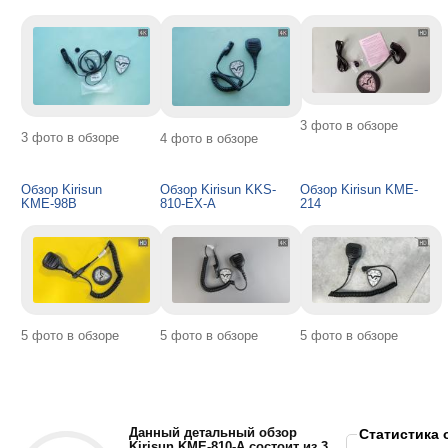
3 фото в обзоре
3 фото в обзоре
4 фото в обзоре
Обзор Kirisun
Обзор Kirisun KKS-
Обзор Kirisun KME-
KME-98B
810-EX-A
214
5 фото в обзоре
5 фото в обзоре
5 фото в обзоре
Данный детальный обзор
Статистика 
Kirisun KME-810-A состоит из 3