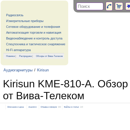
Радиосвязь
Измерительные приборы
Сетевое оборудование и телефония
Автоматизация торговли и навигация
Видеонаблюдение и контроль доступа
Спецтехника и тактическое снаряжение
Hi-Fi аппаратура
Новинки
|
Распродажа
|
Обзоры от Вива-Телеком
Аудиогарнитуры
/
Kirisun
Kirisun KME-810-A. Обзор
от Вива-Телеком
Описание и цена
Аналоги
Отзывы и форум
0/0
Файлы и статьи
1/0