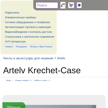
Радиосвязь
Измерительные приборы
Сетевое оборудование и телефония
Автоматизация торговли и навигация
Видеонаблюдение и контроль доступа
Спецтехника и тактическое снаряжение
Hi-Fi аппаратура
Новинки
|
Распродажа
|
Обзоры от Вива-Телеком
Чехлы и аксессуары для ношения
/
Artelv
Artelv Krechet-Case
Обзор
3
Отзывы и форум
0/0
Файлы и статьи
1/0
Новинка