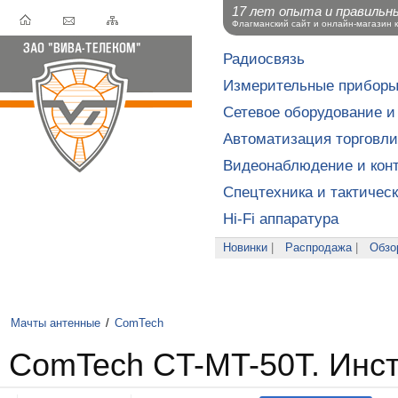
17 лет опыта и правильн
Флагманский сайт и онлайн-магазин 
Радиосвязь
Измерительные прибор
Сетевое оборудование и
Автоматизация торговли
Видеонаблюдение и конт
Спецтехника и тактичес
Hi-Fi аппаратура
Новинки
|
Распродажа
|
Обзо
Мачты антенные
/
ComTech
ComTech CT-MT-50T. Инс