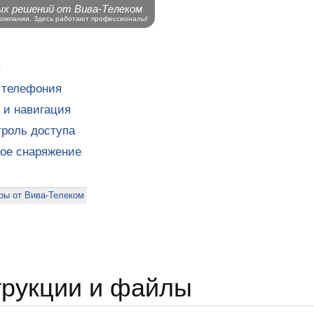
ых решений от Вива-Телеком
компании. Здесь работают профессионалы!
ы
 телефония
 и навигация
роль доступа
кое снаряжение
ры от Вива-Телеком
трукции и файлы