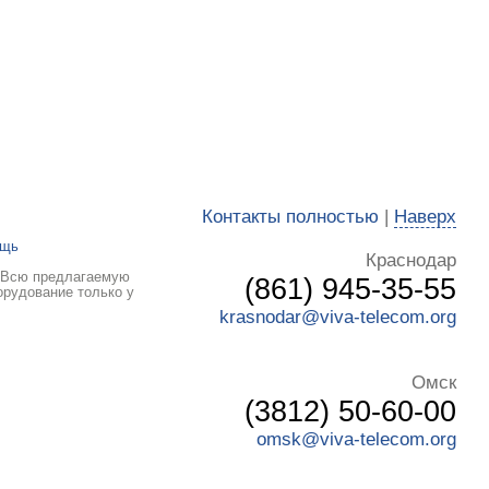
Контакты полностью
|
Наверх
ощь
Краснодар
. Всю предлагаемую
(861) 945-35-55
орудование только у
krasnodar@viva-telecom.org
Омск
(3812) 50-60-00
omsk@viva-telecom.org