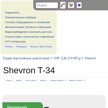
Радиосвязь
Измерительные приборы
Сетевое оборудование и телефония
Автоматизация торговли и навигация
Видеонаблюдение и контроль доступа
Спецтехника и тактическое снаряжение
Hi-Fi аппаратура
Новинки
|
Распродажа
|
Обзоры от Вива-Телеком
Рации портативные аналоговые
/
VHF (136-174 МГц)
/
Shevron
Shevron T-34
Обзор
19
Видео
1
Аксессуары
6
Аналоги
Отзывы и форум
0/0
Файлы и статьи
2/21
Бесплатная