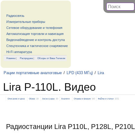
Радиосвязь
Измерительные приборы
Сетевое оборудование и телефония
Автоматизация торговли и навигация
Видеонаблюдение и контроль доступа
Спецтехника и тактическое снаряжение
Hi-Fi аппаратура
Новинки
|
Распродажа
|
Обзоры от Вива-Телеком
Рации портативные аналоговые
/
LPD (433 МГц)
/
Lira
Lira P-110L. Видео
Описание и цена
Обзор
18
Аксессуары
30
Аналоги
Отзывы и форум
0/0
Файлы и статьи
2/21
Радиостанции Lira P110L, P128L, P210L