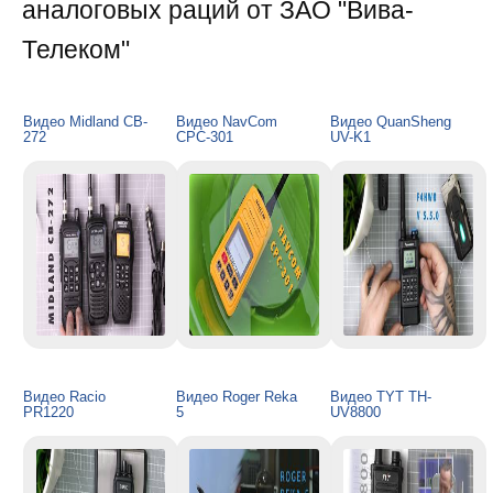
аналоговых раций от ЗАО "Вива-
Телеком"
Видео Midland CB-
Видео NavCom
Видео QuanSheng
272
СРС-301
UV-K1
Видео Racio
Видео Roger Reka
Видео TYT TH-
PR1220
5
UV8800