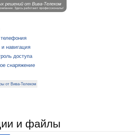
ых решений от Вива-Телеком
компании. Здесь работают профессионалы!
ы
 телефония
 и навигация
роль доступа
кое снаряжение
ры от Вива-Телеком
ции и файлы