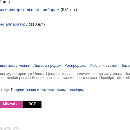
 шт.)
иям и измерительным приборам
(931 шт.)
ую аппаратуру
(118 шт.)
вые поступления
|
Лидеры продаж
|
Распродажа
|
Файлы и статьи
|
Пом
ю аудиогарнитур Оникс. Цена на товар в наличии всегда актуальна. В
ск в любой регион России и страны таможенного союза. Приобретайте об
 году.
Радиостанции и измерительные приборы
.
Mikrotik
ВСЕ