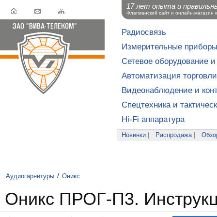
17 лет опыта и правильн
Флагманский сайт и онлайн-магазин 
Радиосвязь
Измерительные прибор
Сетевое оборудование и
Автоматизация торговли
Видеонаблюдение и конт
Спецтехника и тактичес
Hi-Fi аппаратура
Новинки
|
Распродажа
|
Обзо
Аудиогарнитуры
/
Оникс
Оникс ПРОГ-П3. Инструк