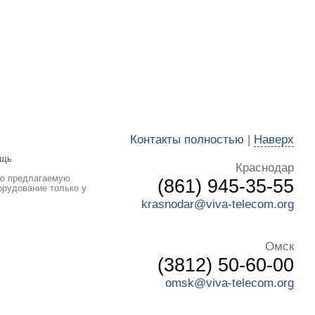
Контакты полностью
|
Наверх
ощь
Краснодар
сю предлагаемую
(861) 945-35-55
орудование только у
krasnodar@viva-telecom.org
Омск
(3812) 50-60-00
omsk@viva-telecom.org