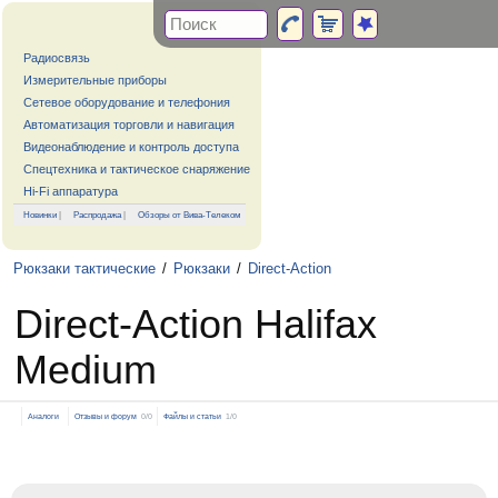
Радиосвязь
Измерительные приборы
Сетевое оборудование и телефония
Автоматизация торговли и навигация
Видеонаблюдение и контроль доступа
Спецтехника и тактическое снаряжение
Hi-Fi аппаратура
Новинки
|
Распродажа
|
Обзоры от Вива-Телеком
Рюкзаки тактические
/
Рюкзаки
/
Direct-Action
Direct-Action Halifax
Medium
Аналоги
Отзывы и форум
0/0
Файлы и статьи
1/0