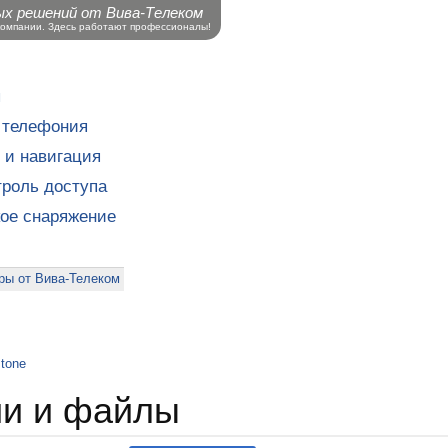
ых решений от Вива-Телеком
компании. Здесь работают профессионалы!
ы
 телефония
 и навигация
роль доступа
кое снаряжение
ры от Вива-Телеком
tone
ии и файлы