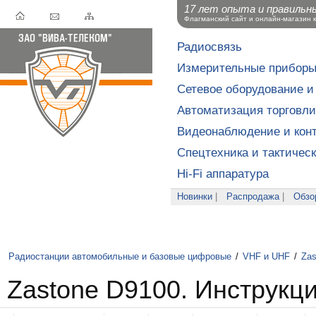
17 лет опыта и правильн
Флагманский сайт и онлайн-магазин 
Радиосвязь
Измерительные прибор
Сетевое оборудование и
Автоматизация торговли
Видеонаблюдение и конт
Спецтехника и тактичес
Hi-Fi аппаратура
Новинки
|
Распродажа
|
Обзо
Радиостанции автомобильные и базовые цифровые
/
VHF и UHF
/
Zas
Zastone D9100. Инструкц