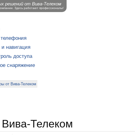
ых решений от Вива-Телеком
компании. Здесь работают профессионалы!
ы
 телефония
 и навигация
роль доступа
кое снаряжение
ры от Вива-Телеком
 Вива-Телеком