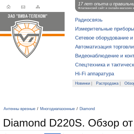
17 лет опыта и правильн
Флагманский сайт и онлайн-магазин 
Радиосвязь
Измерительные прибор
Сетевое оборудование и
Автоматизация торговли
Видеонаблюдение и конт
Спецтехника и тактичес
Hi-Fi аппаратура
Новинки
|
Распродажа
|
Обзо
Антенны врезные
/
Многодиапазонные
/
Diamond
Diamond D220S. Обзор от