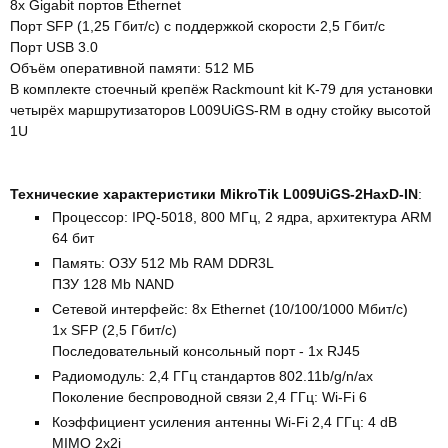
8x Gigabit портов Ethernet
Порт SFP (1,25 Гбит/с) с поддержкой скорости 2,5 Гбит/с
Порт USB 3.0
Объём оперативной памяти: 512 МБ
В комплекте стоечный крепёж Rackmount kit K-79 для установки
четырёх маршрутизаторов L009UiGS-RM в одну стойку высотой
1U
Технические характеристики MikroTik L009UiGS-2HaxD-IN
:
Процессор: IPQ-5018, 800 MГц, 2 ядра, архитектура ARM
64 бит
Память: ОЗУ 512 Mb RAM DDR3L
ПЗУ 128 Mb NAND
Сетевой интерфейс: 8x Ethernet (10/100/1000 Мбит/с)
1x SFP (2,5 Гбит/с)
Последовательный консольный порт - 1х RJ45
Радиомодуль: 2,4 ГГц стандартов 802.11b/g/n/ax
Поколение беспроводной связи 2,4 ГГц: Wi-Fi 6
Коэффициент усиления антенны Wi-Fi 2,4 ГГц: 4 dB
MIMO 2х2i