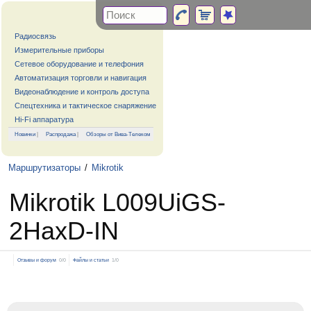
Радиосвязь
Измерительные приборы
Сетевое оборудование и телефония
Автоматизация торговли и навигация
Видеонаблюдение и контроль доступа
Спецтехника и тактическое снаряжение
Hi-Fi аппаратура
Новинки
|
Распродажа
|
Обзоры от Вива-Телеком
Маршрутизаторы
/
Mikrotik
Mikrotik L009UiGS-
2HaxD-IN
Отзывы и форум
0/0
Файлы и статьи
1/0