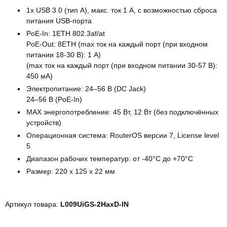
1х USB 3.0 (тип A), макс. ток 1 A, с возможностью сброса
питания USB-порта
PoE-In: 1ETH 802.3af/at
PoE-Out: 8ETH (max ток на каждый порт (при входном
питании 18-30 В): 1 А)
(max ток на каждый порт (при входном питании 30-57 В):
450 мА)
Электропитание: 24–56 В (DC Jack)
24–56 В (PoE-In)
MAX энергопотребление: 45 Вт, 12 Вт (без подключённых
устройств)
Операционная система: RouterOS версии 7, License level
5
Диапазон рабочих температур: от -40°C до +70°C
Размер: 220 x 125 х 22 мм
Артикул товара:
L009UiGS-2HaxD-IN