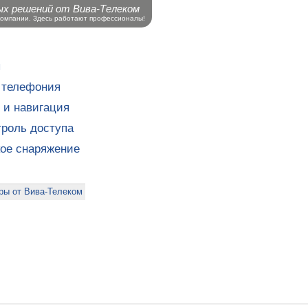
ых решений от Вива-Телеком
компании. Здесь работают профессионалы!
ы
 телефония
 и навигация
роль доступа
кое снаряжение
ры от Вива-Телеком