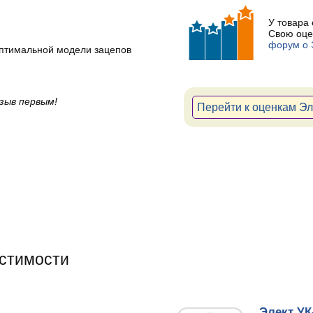
У товара
Свою оце
форум о 
птимальной модели зацепов
зыв первым!
Перейти к оценкам Э
естимости
Элект У