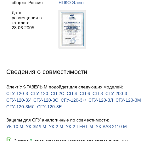
сборки: Россия
НПКО Элект
Дата
размещения в
каталоге:
28.06.2005
Сведения о совместимости
Элект УК-ГАЗЕЛЬ М подойдет для следующих моделей:
СГУ-120-3
СГУ-120
СП-2С
СП-4
СП-6
СП-8
СГУ-200-3
СГУ-120-3У
СГУ-120-3С
СГУ-120-3Ф
СГУ-120-3Л
СГУ-120-3М
СГУ-120-3МЛ
СГУ-120-3Е
Зацепы для СГУ аналогичные по совместимости:
УК-10 М
УК-ЗИЛ М
УК-2 М
УК-2 ТЕНТ М
УК-ВАЗ 2110 М
v