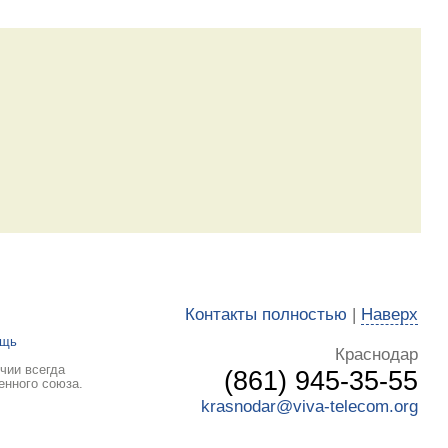
Контакты полностью
|
Наверх
ощь
Краснодар
чии всегда
(861) 945-35-55
енного союза.
krasnodar@viva-telecom.org