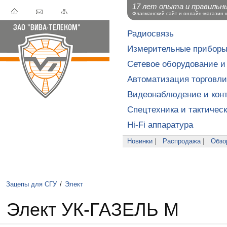
17 лет опыта и правильн
Флагманский сайт и онлайн-магазин 
Радиосвязь
Измерительные прибор
Сетевое оборудование и
Автоматизация торговли
Видеонаблюдение и конт
Спецтехника и тактичес
Hi-Fi аппаратура
Новинки
|
Распродажа
|
Обзо
Зацепы для СГУ
/
Элект
Элект УК-ГАЗЕЛЬ М