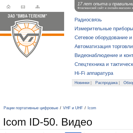
17 лет опыта и правильн
Флагманский сайт и онлайн-магазин 
Радиосвязь
Измерительные прибор
Сетевое оборудование и
Автоматизация торговли
Видеонаблюдение и конт
Спецтехника и тактичес
Hi-Fi аппаратура
Новинки
|
Распродажа
|
Обзо
Рации портативные цифровые
/
VHF и UHF
/
Icom
Icom ID-50. Видео