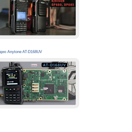
део Anytone AT-D168UV