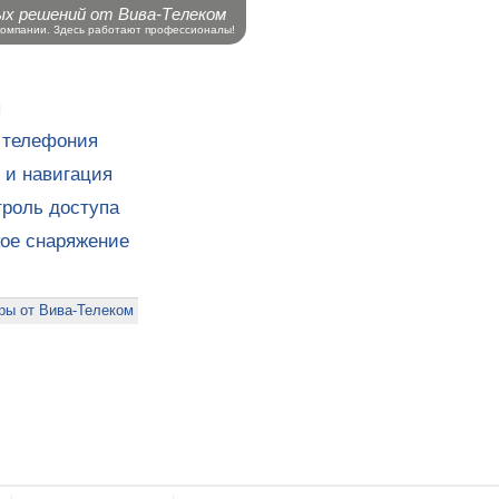
ых решений от Вива-Телеком
компании. Здесь работают профессионалы!
ы
 телефония
 и навигация
роль доступа
кое снаряжение
ры от Вива-Телеком