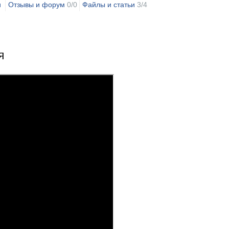
и
Отзывы и форум
0/0
Файлы и статьи
3/4
я