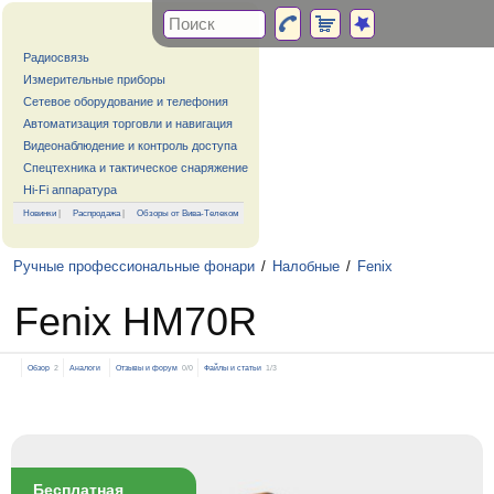
Радиосвязь
Измерительные приборы
Сетевое оборудование и телефония
Автоматизация торговли и навигация
Видеонаблюдение и контроль доступа
Спецтехника и тактическое снаряжение
Hi-Fi аппаратура
Новинки
|
Распродажа
|
Обзоры от Вива-Телеком
Ручные профессиональные фонари
/
Налобные
/
Fenix
Fenix HM70R
Обзор
2
Аналоги
Отзывы и форум
0/0
Файлы и статьи
1/3
Бесплатная