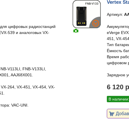
Vertex S
Артикул:
AA
 для цифровых радиостанций
Аккумулято
 EVX-539 и аналоговых VX-
eVerge EVX
451, VX-454
Тип батареи:
Ёмкость ба
Время работ
цифровом р
NB-V113LI, FNB-V133LI,
X001, AAJ68X001.
Зарядное у
6 120 
 VX-264, VX-451, VX-454, VX-
51.
В наличии
тора: VAC-UNI.
Добави