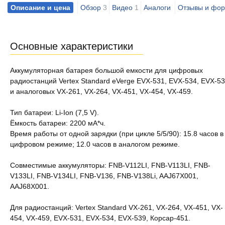
Описание и цена
Обзор
3
Видео
1
Аналоги
Отзывы и фо
Основные характеристики
Аккумуляторная батарея большой емкости для цифровых
радиостанций Vertex Standard eVerge EVX-531, EVX-534, EVX-5
и аналоговых VX-261, VX-264, VX-451, VX-454, VX-459.
Тип батареи: Li-Ion (7,5 V).
Ёмкость батареи: 2200 мА*ч.
Время работы от одной зарядки (при цикле 5/5/90): 15.8 часов в
цифровом режиме; 12.0 часов в аналогом режиме.
Совместимые аккумуляторы: FNB-V112LI, FNB-V113LI, FNB-
V133LI, FNB-V134LI, FNB-V136, FNB-V138Li, AAJ67X001,
AAJ68X001.
Для радиостанций: Vertex Standard VX-261, VX-264, VX-451, VX-
454, VX-459, EVX-531, EVX-534, EVX-539, Корсар-451.