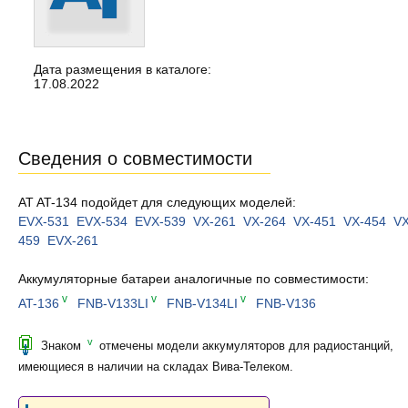
Дата размещения в каталоге:
17.08.2022
Сведения о совместимости
AT AT-134 подойдет для следующих моделей:
EVX-531
EVX-534
EVX-539
VX-261
VX-264
VX-451
VX-454
VX
459
EVX-261
Аккумуляторные батареи аналогичные по совместимости:
v
v
v
AT-136
FNB-V133LI
FNB-V134LI
FNB-V136
v
Знаком
отмечены модели аккумуляторов для радиостанций,
имеющиеся в наличии на складах Вива-Телеком.