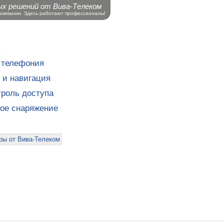
ых решений от Вива-Телеком
компании. Здесь работают профессионалы!
ы
 телефония
 и навигация
роль доступа
кое снаряжение
ры от Вива-Телеком