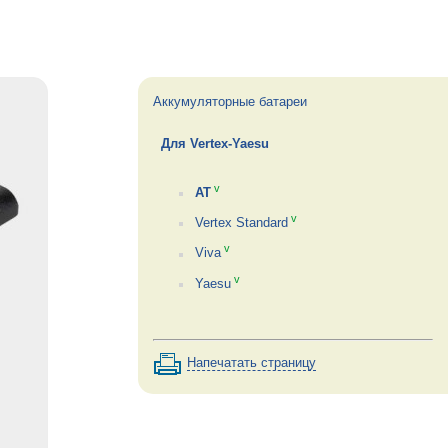
Аккумуляторные батареи
Для Vertex-Yaesu
v
AT
v
Vertex Standard
v
Viva
v
Yaesu
Напечатать страницу