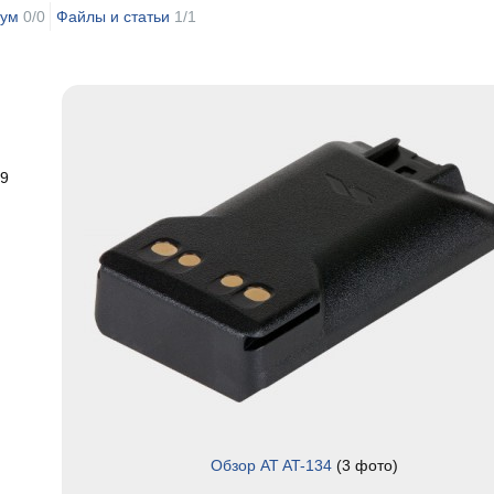
рум
0/0
Файлы и статьи
1/1
39
Обзор AT AT-134
(3 фото)