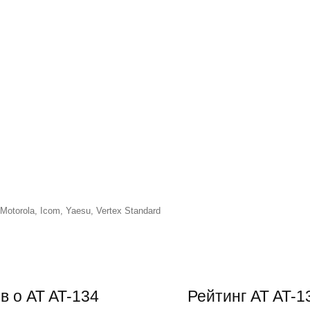
torola, Icom, Yaesu, Vertex Standard
в о AT AT-134
Рейтинг
AT AT-1