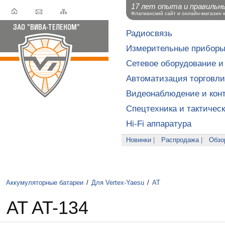
17 лет опыта и правильн
Флагманский сайт и онлайн-магазин 
Радиосвязь
Измерительные прибор
Сетевое оборудование и
Автоматизация торговли
Видеонаблюдение и конт
Спецтехника и тактичес
Hi-Fi аппаратура
Новинки
|
Распродажа
|
Обзо
Аккумуляторные батареи
/
Для Vertex-Yaesu
/
AT
AT AT-134