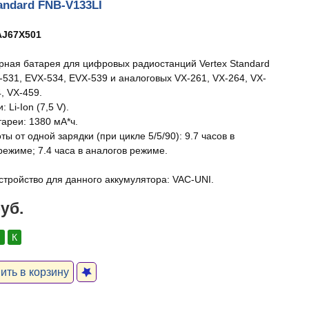
tandard FNB-V133LI
J67X501
рная батарея для цифровых радиостанций Vertex Standard
-531, EVX-534, EVX-539 и аналоговых VX-261, VX-264, VX-
, VX-459.
 Li-Ion (7,5 V).
тареи: 1380 мА*ч.
ы от одной зарядки (при цикле 5/5/90): 9.7 часов в
ежиме; 7.4 часа в аналогов режиме.
стройство для данного аккумулятора: VAC-UNI.
руб.
:
К
ть в корзину