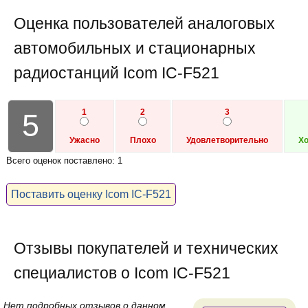
Оценка пользователей аналоговых
автомобильных и стационарных
радиостанций Icom IC-F521
1
2
3
5
Ужасно
Плохо
Удовлетворительно
Х
Всего оценок поставлено: 1
Поставить оценку Icom IC-F521
Отзывы покупателей и технических
специалистов о Icom IC-F521
Нет подробных отзывов о данном