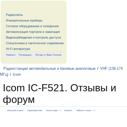
Радиосвязь
Измерительные приборы
Сетевое оборудование и телефония
Автоматизация торговли и навигация
Видеонаблюдение и контроль доступа
Спецтехника и тактическое снаряжение
Hi-Fi аппаратура
Новинки
|
Распродажа
|
Обзоры от Вива-Телеком
Радиостанции автомобильные и базовые аналоговые
/
VHF (136-174
МГц)
/
Icom
Icom IC-F521. Отзывы и
форум
Описание и цена
Характеристики
Аксессуары
25
Аналоги
Файлы и статьи
1/6