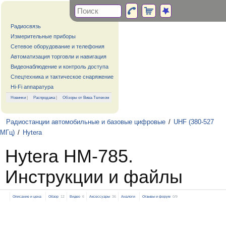
Радиосвязь
Измерительные приборы
Сетевое оборудование и телефония
Автоматизация торговли и навигация
Видеонаблюдение и контроль доступа
Спецтехника и тактическое снаряжение
Hi-Fi аппаратура
Новинки
|
Распродажа
|
Обзоры от Вива-Телеком
Радиостанции автомобильные и базовые цифровые
/
UHF (380-527
МГц)
/
Hytera
Hytera HM-785.
Инструкции и файлы
Описание и цена
Обзор
12
Видео
6
Аксессуары
36
Аналоги
Отзывы и форум
0/9