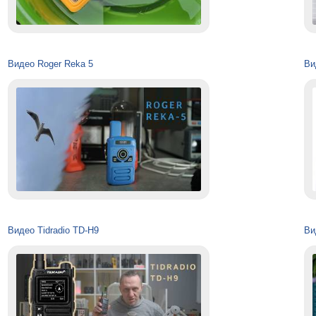
Видео Roger Reka 5
Ви
Видео Tidradio TD-H9
Ви