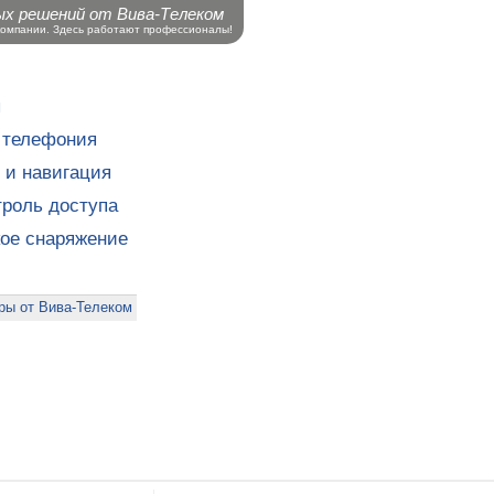
ых решений от Вива-Телеком
компании. Здесь работают профессионалы!
ы
 телефония
 и навигация
роль доступа
кое снаряжение
ры от Вива-Телеком