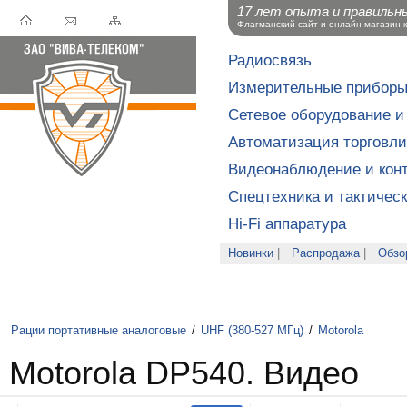
17 лет опыта и правильн
Флагманский сайт и онлайн-магазин 
Радиосвязь
Измерительные прибор
Сетевое оборудование и
Автоматизация торговли
Видеонаблюдение и конт
Спецтехника и тактичес
Hi-Fi аппаратура
Новинки
|
Распродажа
|
Обзо
Рации портативные аналоговые
/
UHF (380-527 МГц)
/
Motorola
Motorola DP540. Видео