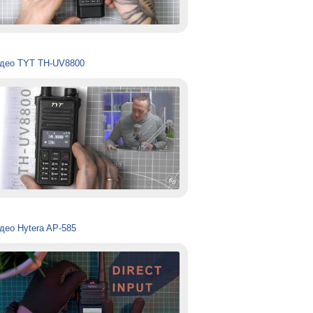
део TYT TH-UV8800
део Hytera AP-585