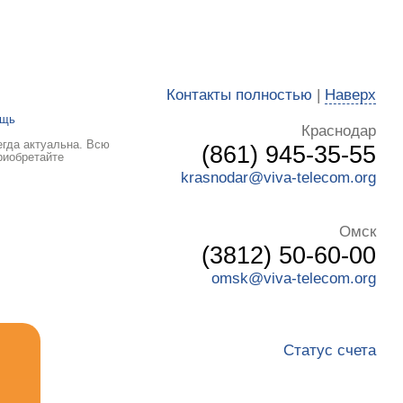
Контакты полностью
|
Наверх
ощь
Краснодар
егда актуальна. Всю
(861) 945-35-55
риобретайте
krasnodar@viva-telecom.org
Омск
(3812) 50-60-00
omsk@viva-telecom.org
Статус счета