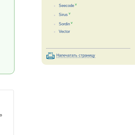
v
Seecode
v
Sirus
v
Sordin
Vector
Напечатать страницу
о