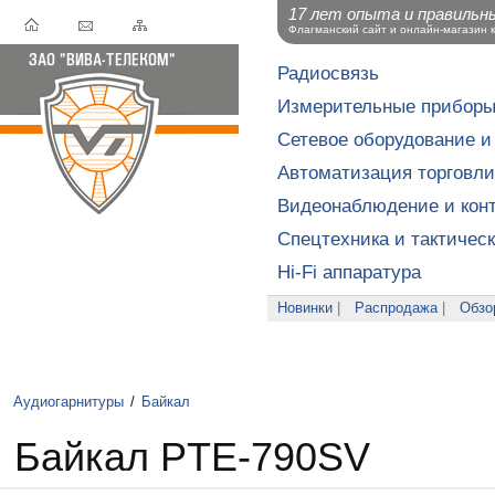
17 лет опыта и правильн
Флагманский сайт и онлайн-магазин 
Радиосвязь
Измерительные прибор
Сетевое оборудование и
Автоматизация торговли
Видеонаблюдение и конт
Спецтехника и тактичес
Hi-Fi аппаратура
Новинки
|
Распродажа
|
Обзо
Аудиогарнитуры
/
Байкал
Байкал PTE-790SV