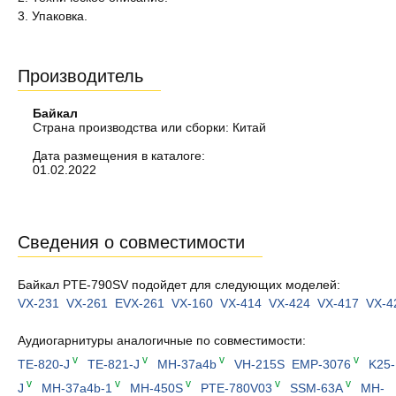
3. Упаковка.
Производитель
Байкал
Страна производства или сборки: Китай
Дата размещения в каталоге:
01.02.2022
Сведения о совместимости
Байкал PTE-790SV подойдет для следующих моделей:
VX-231
VX-261
EVX-261
VX-160
VX-414
VX-424
VX-417
VX-4
Аудиогарнитуры аналогичные по совместимости:
v
v
v
v
TE-820-J
TE-821-J
MH-37a4b
VH-215S
EMP-3076
K25-
v
v
v
v
v
J
MH-37a4b-1
MH-450S
PTE-780V03
SSM-63A
MH-