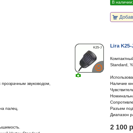
В наличии
Добави
Lira K25-
Компактный
Standard, Y
Использова
с прозрачным звуководом,
Наличие кн
Чувствитель
Номинальна
Сопротивле
на палец.
Разъем подк
Диапазон ра
2 100 
лышимость.