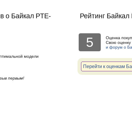
в о Байкал PTE-
Рейтинг
Байкал
5
Оценка поку
Свою оценку 
и форум о Б
оптимальной модели
Перейти к оценкам Б
зыв первым!