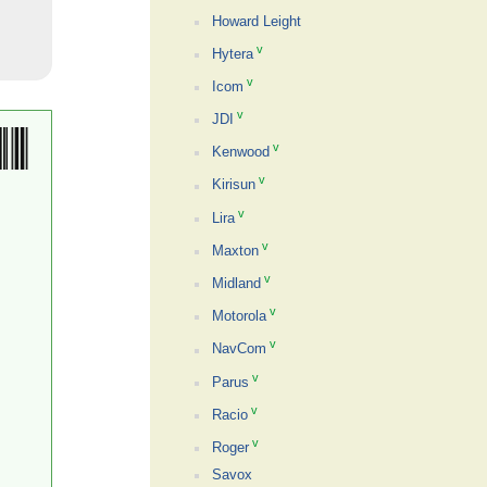
Howard Leight
v
Hytera
v
Icom
v
JDI
v
Kenwood
v
Kirisun
v
Lira
v
Maxton
v
Midland
v
Motorola
v
NavCom
v
Parus
v
Racio
v
Roger
Savox