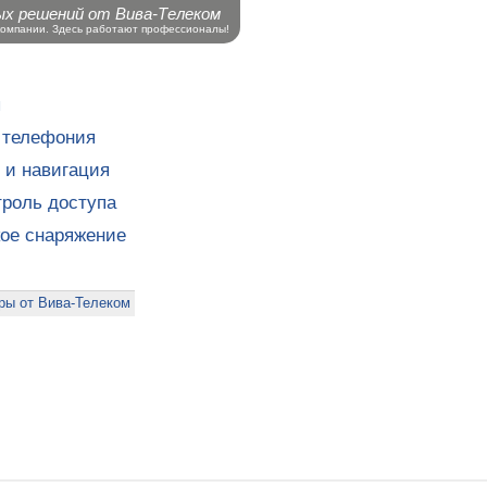
ых решений от Вива-Телеком
компании. Здесь работают профессионалы!
ы
 телефония
 и навигация
роль доступа
кое снаряжение
ры от Вива-Телеком