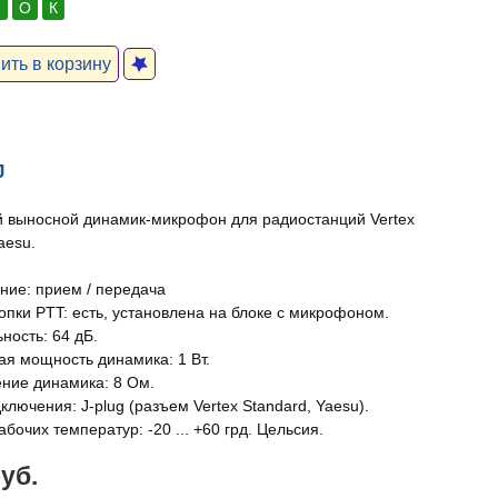
:
О
К
ть в корзину
J
 выносной динамик-микрофон для радиостанций Vertex
aesu.
ние: прием / передача
опки PTT: есть, установлена на блоке с микрофоном.
ность: 64 дБ.
я мощность динамика: 1 Вт.
ние динамика: 8 Ом.
лючения: J-plug (разъем Vertex Standard, Yaesu).
бочих температур: -20 ... +60 грд. Цельсия.
руб.