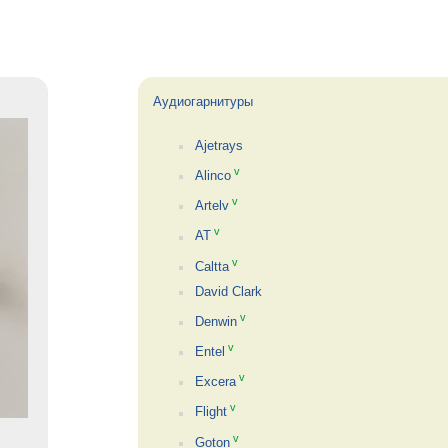
Аудиогарнитуры
Ajetrays
v
Alinco
v
Artelv
v
AT
v
Caltta
David Clark
v
Denwin
v
Entel
v
Excera
v
Flight
v
Goton