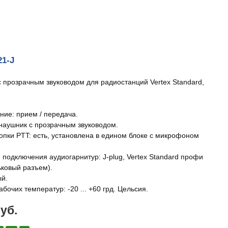
21-J
с прозрачным звуководом для радиостанций Vertex Standard,
ние: прием / передача.
наушник с прозрачным звуководом.
опки PTT: есть, установлена в едином блоке с микрофоном
 подключения аудиогарнитур: J-plug, Vertex Standard профи
ковый разъем).
ый.
бочих температур: -20 ... +60 грд. Цельсия.
руб.