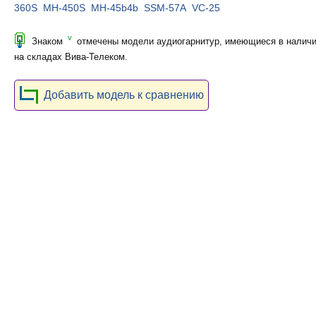
360S
MH-450S
MH-45b4b
SSM-57A
VC-25
v
Знаком
отмечены модели аудиогарнитур, имеющиеся в налич
на складах Вива-Телеком.
Добавить модель к сравнению