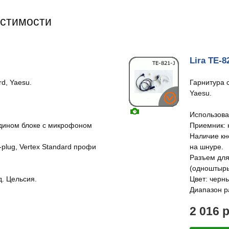
естимости
Lira TE-8
d, Yaesu.
Гарнитура 
Yaesu.
Использова
 едином блоке с микрофоном
Приемник: 
Наличие кн
plug, Vertex Standard профи
на шнуре.
Разъем для
(одноштырь
д. Цельсия.
Цвет: черн
Диапазон ра
2 016 