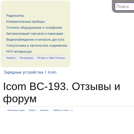
Радиосвязь
Измерительные приборы
Сетевое оборудование и телефония
Автоматизация торговли и навигация
Видеонаблюдение и контроль доступа
Спецтехника и тактическое снаряжение
Hi-Fi аппаратура
Новинки
|
Распродажа
|
Обзоры от Вива-Телеком
Зарядные устройства
/
Icom
Icom BC-193. Отзывы и
форум
Описание и цена
Обзор
4
Аналоги
Файлы и статьи
1/0