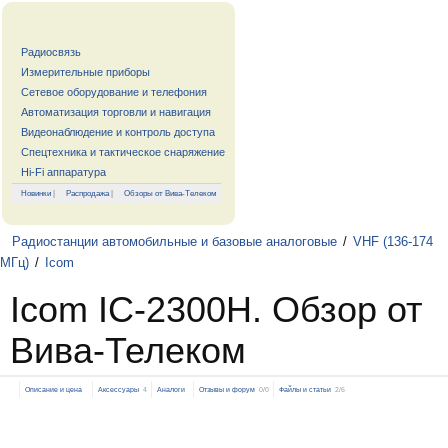
Радиосвязь
Измерительные приборы
Сетевое оборудование и телефония
Автоматизация торговли и навигация
Видеонаблюдение и контроль доступа
Спецтехника и тактическое снаряжение
Hi-Fi аппаратура
Новинки
|
Распродажа
|
Обзоры от Вива-Телеком
Радиостанции автомобильные и базовые аналоговые
/
VHF (136-174
МГц)
/
Icom
Icom IC-2300H. Обзор от
Вива-Телеком
Описание и цена
Аксессуары
4
Аналоги
Отзывы и форум
0/0
Файлы и статьи
2/6