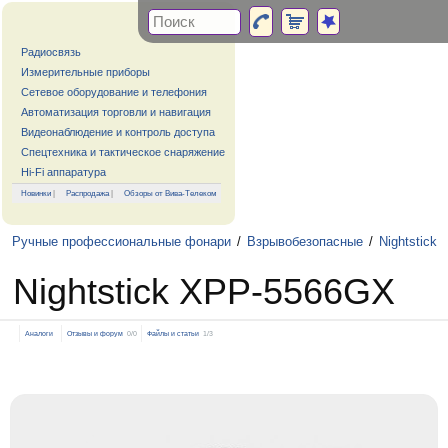
Радиосвязь
Измерительные приборы
Сетевое оборудование и телефония
Автоматизация торговли и навигация
Видеонаблюдение и контроль доступа
Спецтехника и тактическое снаряжение
Hi-Fi аппаратура
Новинки
|
Распродажа
|
Обзоры от Вива-Телеком
Ручные профессиональные фонари
/
Взрывобезопасные
/
Nightstick
Nightstick XPP-5566GX
Аналоги
Отзывы и форум
0/0
Файлы и статьи
1/3