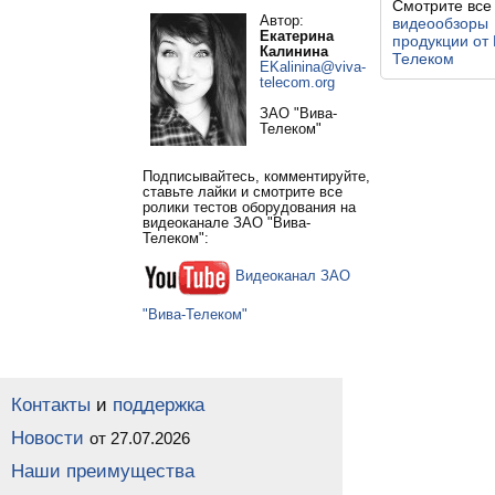
Смотрите все
Автор:
видеообзоры
Екатерина
продукции от 
Калинина
Телеком
EKalinina@viva-
telecom.org
ЗАО "Вива-
Телеком"
Подписывайтесь, комментируйте,
ставьте лайки и смотрите все
ролики тестов оборудования на
видеоканале ЗАО "Вива-
Телеком":
Видеоканал ЗАО
"Вива-Телеком"
Контакты
и
поддержка
Новости
от 27.07.2026
Наши преимущества