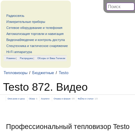
Радиосвязь
Измерительные приборы
Сетевое оборудование и телефония
Автоматизация торговли и навигация
Видеонаблюдение и контроль доступа
Спецтехника и тактическое снаряжение
Hi-Fi аппаратура
Новинки
|
Распродажа
|
Обзоры от Вива-Телеком
Тепловизоры
/
Бюджетные
/
Testo
Testo 872. Видео
Описание и цена
Обзор
6
Аналоги
Отзывы и форум
0/0
Файлы и статьи
1/3
Профессиональный тепловизор Testo