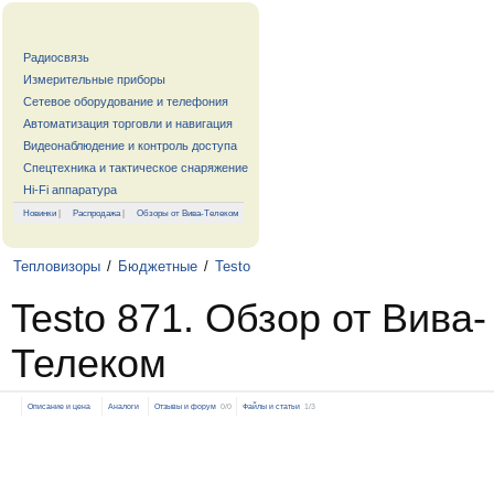
Радиосвязь
Измерительные приборы
Сетевое оборудование и телефония
Автоматизация торговли и навигация
Видеонаблюдение и контроль доступа
Спецтехника и тактическое снаряжение
Hi-Fi аппаратура
Новинки
|
Распродажа
|
Обзоры от Вива-Телеком
Тепловизоры
/
Бюджетные
/
Testo
Testo 871. Обзор от Вива-
Телеком
Описание и цена
Аналоги
Отзывы и форум
0/0
Файлы и статьи
1/3