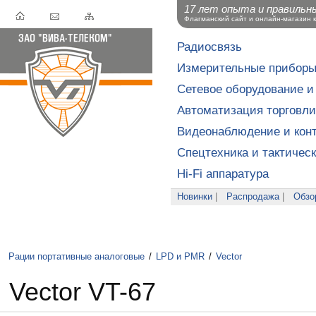
17 лет опыта и правильн
Флагманский сайт и онлайн-магазин 
Радиосвязь
Измерительные прибор
Сетевое оборудование и
Автоматизация торговли
Видеонаблюдение и конт
Спецтехника и тактичес
Hi-Fi аппаратура
Новинки
|
Распродажа
|
Обзо
Рации портативные аналоговые
/
LPD и PMR
/
Vector
Vector VT-67