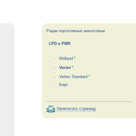
Рации портативные аналоговые
LPD и PMR
v
Midland
v
Vector
v
Vertex Standard
Барс
Напечатать страницу