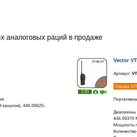
х аналоговых раций в продаже
Vector VT
Артикул:
VT
Скидка 13
3.83
ия.
Портативна
9 каналов), 446.00625-
Диапазоны 
446.09375 
Мощность пе
Количество