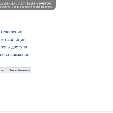
ых решений от Вива-Телеком
компании. Здесь работают профессионалы!
ы
 телефония
 и навигация
роль доступа
кое снаряжение
ры от Вива-Телеком