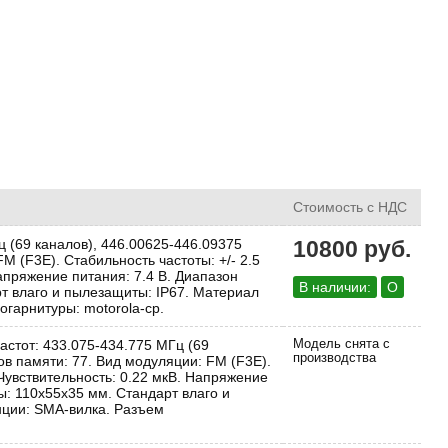
Стоимость с НДС
 (69 каналов), 446.00625-446.09375
10800 руб.
M (F3E). Стабильность частоты: +/- 2.5
Напряжение питания: 7.4 В. Диапазон
В наличии:
О
рт влаго и пылезащиты: IP67. Материал
гарнитуры: motorola-cp.
стот: 433.075-434.775 МГц (69
Модель снята с
производства
ов памяти: 77. Вид модуляции: FM (F3E).
. Чувствительность: 0.22 мкВ. Напряжение
ры: 110x55x35 мм. Стандарт влаго и
нции: SMA-вилка. Разъем