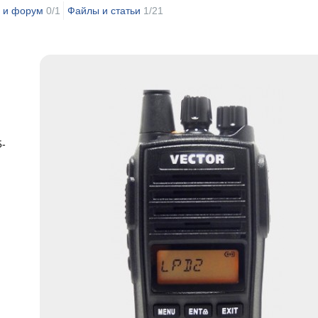
 и форум
0/1
Файлы и статьи
1/21
5-