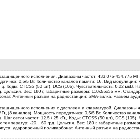
защищенного исполнения. Диапазоны частот: 433.075-434.775 МГц
атчика: 0,5/5 Вт. Количество каналов памяти: 16. Вид модуляции: F
 кГц. Коды: CTCSS (50 шт), DCS (105). Чувствительность: 0.22 мкВ. 
д. Цельсия. Вес: 180 г, габаритные размеры: 110x55x35 мм. Станда
онат. Антенный разъем на радиостанции: SMA-вилка. Разъем аудио
озащищенного исполнения с дисплеем и клавиатурой. Диапазоны ча
Гц (8 каналов). Мощность передатчика: 0,5/5 Вт. Количество канал
ц. Шаг сетки частот: 12.5 / 25 кГц. Коды: CTCSS (50 шт), DCS (105)
х температур: -20..+60 грд. Цельсия. Вес: 180 г, габаритные разме
рпуса: ударопрочный поликарбонат. Антенный разъем на радиоста