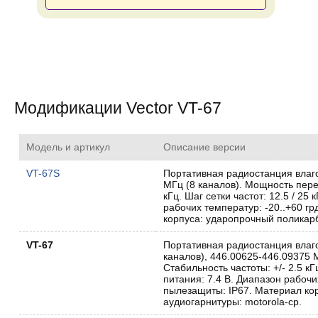
Модификации Vector VT-67
Модель и артикул
Описание версии
VT-67S
Портативная радиостанция влаго
МГц (8 каналов). Мощность перед
кГц. Шаг сетки частот: 12.5 / 25
рабочих температур: -20..+60 гр
корпуса: ударопрочный поликарб
VT-67
Портативная радиостанция влаг
каналов), 446.00625-446.09375 М
Стабильность частоты: +/- 2.5 кГ
питания: 7.4 В. Диапазон рабочи
пылезащиты: IP67. Материал ко
аудиогарнитуры: motorola-cp.