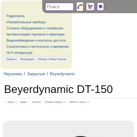
Радиосвязь
Измерительные приборы
Сетевое оборудование и телефония
Автоматизация торговли и навигация
Видеонаблюдение и контроль доступа
Спецтехника и тактическое снаряжение
Hi-Fi аппаратура
Новинки
|
Распродажа
|
Обзоры от Вива-Телеком
Наушники
/
Закрытые
/
Beyerdynamic
Beyerdynamic DT-150
Обзор
11
Видео
1
Аналоги
Отзывы и форум
0/0
Файлы и статьи
2/0